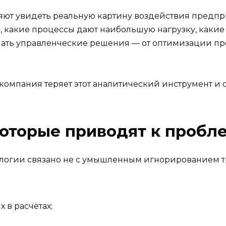
яют увидеть реальную картину воздействия предпр
 какие процессы дают наибольшую нагрузку, какие 
имать управленческие решения — от оптимизации п
компания теряет этот аналитический инструмент и о
которые приводят к пробл
логии связано не с умышленным игнорированием т
 в расчётах;