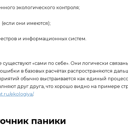
нного экологического контроля;
 (если они имеются);
еестров и информационных систем.
е существуют «сами по себе». Они логически связан
 а ошибки в базовых расчётах распространяются дал
иятий обычно выстраивается как единый процесс, 
лняют друг друга, что хорошо видно на примере ст
t.ru/ekologiya/
.
точник паники