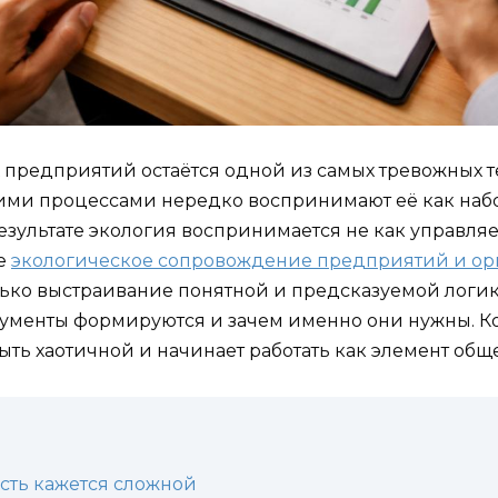
х предприятий остаётся одной из самых тревожных
ми процессами нередко воспринимают её как набо
езультате экология воспринимается не как управляе
ке
экологическое сопровождение предприятий и о
лько выстраивание понятной и предсказуемой логик
ументы формируются и зачем именно они нужны. Ког
быть хаотичной и начинает работать как элемент об
сть кажется сложной