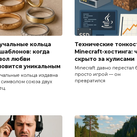
учальные кольца
Технические тонкос
 шаблонов: когда
Minecraft-хостинга: 
вол любви
скрыто за кулисами
новится уникальным
Minecraft давно перестал 
просто игрой — он
чальные кольца издавна
превратился
 символом союза двух
ец.