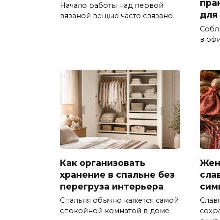
пра
Начало работы над первой
для
вязаной вещью часто связано
Собл
в офи
Как организовать
Жен
хранение в спальне без
сла
перегруза интерьера
сим
Спальня обычно кажется самой
Слав
спокойной комнатой в доме
сохр