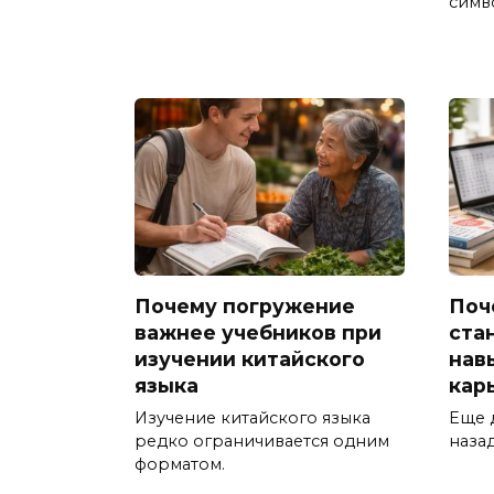
симв
Почему погружение
Поч
важнее учебников при
ста
изучении китайского
нав
языка
кар
Изучение китайского языка
Еще 
редко ограничивается одним
наза
форматом.