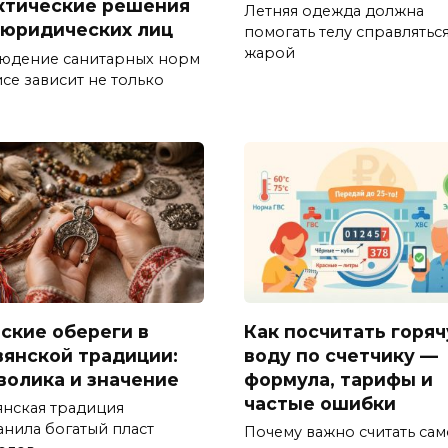
ктические решения
Летняя одежда должна
 юридических лиц
помогать телу справляться
жарой
юдение санитарных норм
се зависит не только
ские обереги в
Как посчитать горя
вянской традиции:
воду по счетчику —
волика и значение
формула, тарифы и
частые ошибки
янская традиция
анила богатый пласт
Почему важно считать сам