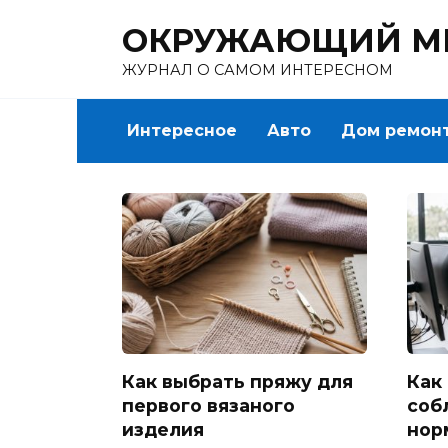
Перейти
ОКРУЖАЮЩИЙ М
к
содержанию
ЖУРНАЛ О САМОМ ИНТЕРЕСНОМ
Интересное
Авто
Дом ремон
Как выбрать пряжу для
Как
первого вязаного
соб
изделия
нор