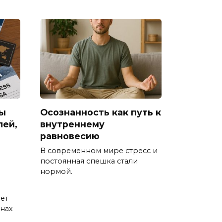
ы
Осознанность как путь к
лей,
внутреннему
равновесию
В современном мире стресс и
постоянная спешка стали
нормой.
ет
анах