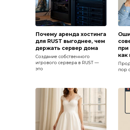
Почему аренда хостинга
Оши
для RUST выгоднее, чем
сов
держать сервер дома
при
как
Создание собственного
игрового сервера в RUST —
Прод
это
пор 