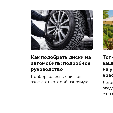
Как подобрать диски на
Топ
автомобиль: подробное
защ
руководство
на у
кра
Подбор колесных дисков —
задача, от которой напрямую
Лето
влад
мечт