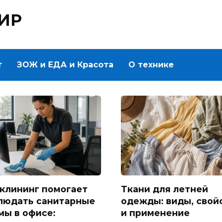
ИР
т
ЗОЖ и ЕДА и Красота
О технике
 клининг помогает
Ткани для летней
людать санитарные
одежды: виды, свой
мы в офисе:
и применение