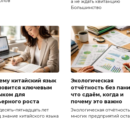
олов
а не ждать квитанцию
Большинство
ему китайский язык
Экологическая
новится ключевым
отчётность без пани
ыком для
что сдаём, когда и
ьерного роста
почему это важно
десять–пятнадцать лет
Экологическая отчётность
д знание китайского языка
многих предприятий оста