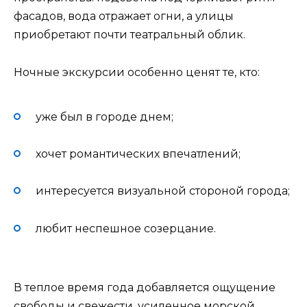
фасадов, вода отражает огни, а улицы
приобретают почти театральный облик.
Ночные экскурсии особенно ценят те, кто:
уже был в городе днем;
хочет романтических впечатлений;
интересуется визуальной стороной города;
любит неспешное созерцание.
В теплое время года добавляется ощущение
свободы и свежести, усиленное морской