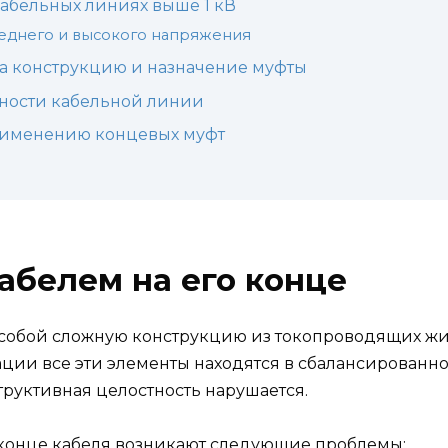
абельных линиях выше 1 кВ
реднего и высокого напряжения
а конструкцию и назначение муфты
ности кабельной линии
рименению концевых муфт
кабелем на его конце
собой сложную конструкцию из токопроводящих жил
ации все эти элементы находятся в сбалансированн
труктивная целостность нарушается.
конце кабеля возникают следующие проблемы: