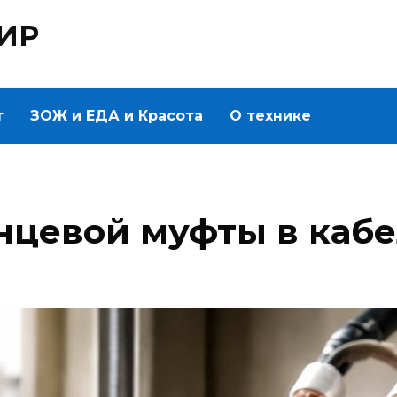
ИР
т
ЗОЖ и ЕДА и Красота
О технике
нцевой муфты в каб