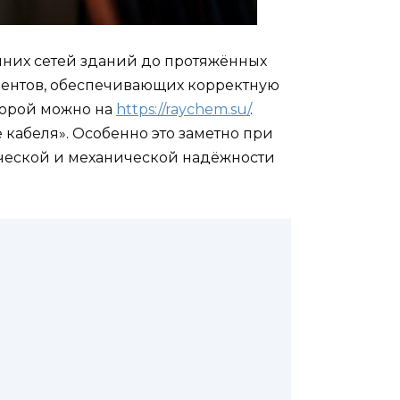
нних сетей зданий до протяжённых
ентов, обеспечивающих корректную
оторой можно на
https://raychem.su/
.
 кабеля». Особенно это заметно при
ической и механической надёжности