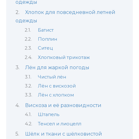
одежды
Хлопок для повседневной летней
одежды
Батист
Поплин
Ситец
Хлопковый трикотаж
Лён для жаркой погоды
Чистый лён
Лён с вискозой
Лён с хлопком
Вискоза и её разновидности
Штапель
Тенсел и лиоцелл
Шёлк и ткани с шёлковистой