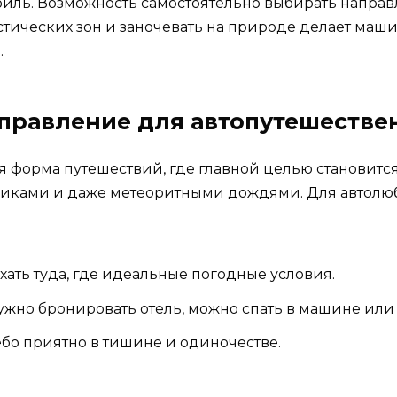
биль. Возможность самостоятельно выбирать направл
стических зон и заночевать на природе делает ма
.
аправление для автопутешестве
я форма путешествий, где главной целью становитс
тниками и даже метеоритными дождями. Для автолю
ать туда, где идеальные погодные условия.
ужно бронировать отель, можно спать в машине или 
бо приятно в тишине и одиночестве.