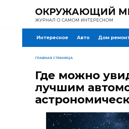
Перейти
ОКРУЖАЮЩИЙ М
к
содержанию
ЖУРНАЛ О САМОМ ИНТЕРЕСНОМ
Интересное
Авто
Дом ремон
ГЛАВНАЯ СТРАНИЦА
Где можно уви
лучшим автом
астрономическ