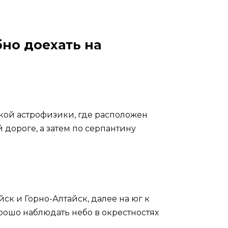
бно доехать на
кой астрофизики, где расположен
дороге, а затем по серпантину
йск и Горно-Алтайск, далее на юг к
рошо наблюдать небо в окрестностях