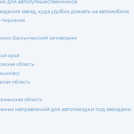
ние для автопутешественников
людения звёзд, куда удобно доехать на автомобиле
о-Черкесия
инско-Баскунчакский заповедник
кий край
вская область
Тишково)
ская область
урманская область
бежных направлений для автопоездки под звёздами