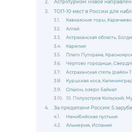
Астротуризм: новое направле
ТОП-10 мест в России для наб
Кавказские горы, Карачаев
Алтай
Астраханская область, Богд
Карелия
Плато Путорана, Красноярс
Чёртово городище, Свердло
Астраханская степь (район 
Куршская коса, Калининград
Ольхон, озеро Байкал
10. Полуостров Кольский, М
За пределами России: 5 зару
Намибийская пустыня
Альмерия, Испания