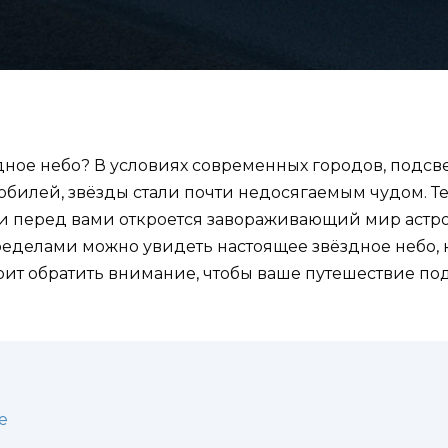
дное небо? В условиях современных городов, подс
илей, звёзды стали почти недосягаемым чудом. Тем 
— и перед вами откроется завораживающий мир астро
пределами можно увидеть настоящее звёздное небо,
тоит обратить внимание, чтобы ваше путешествие по
е