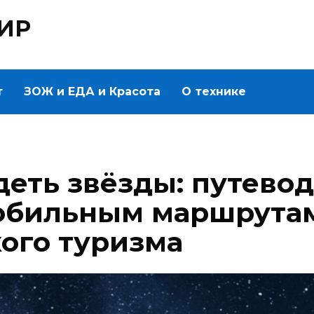
ИР
т
ЗОЖ и ЕДА и Красота
О технике
деть звёзды: путевод
обильным маршрута
ого туризма