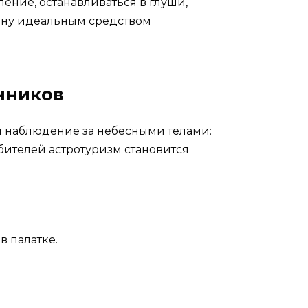
ение, останавливаться в глуши,
шину идеальным средством
нников
я наблюдение за небесными телами:
бителей астротуризм становится
в палатке.