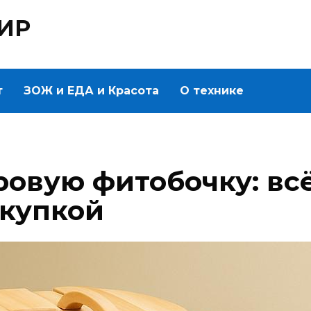
ИР
т
ЗОЖ и ЕДА и Красота
О технике
овую фитобочку: всё
окупкой