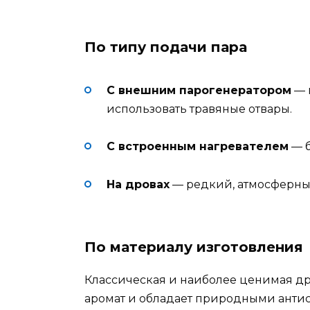
По типу подачи пара
С внешним парогенератором
— 
использовать травяные отвары.
С встроенным нагревателем
— б
На дровах
— редкий, атмосферный
По материалу изготовления
Классическая и наиболее ценимая д
аромат и обладает природными антис