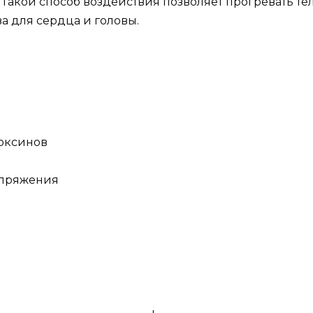
Такой способ воздействия позволяет прогревать те
а для сердца и головы.
оксинов
апряжения