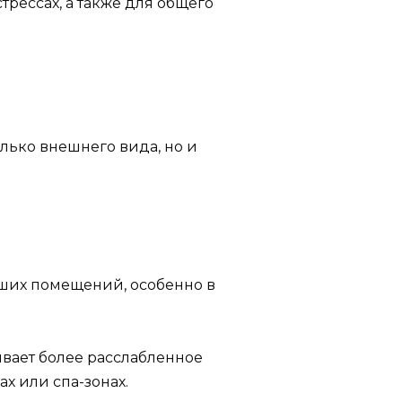
трессах, а также для общего
олько внешнего вида, но и
ьших помещений, особенно в
ивает более расслабленное
х или спа-зонах.