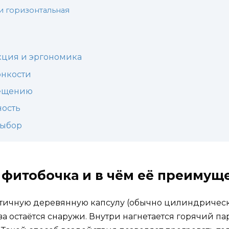
и горизонтальная
кция и эргономика
онкости
мещению
ность
выбор
 фитобочка и в чём её преимущ
тичную деревянную капсулу (обычно цилиндрическ
ва остаётся снаружи. Внутри нагнетается горячий 